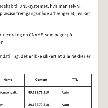
ndskab til DNS-systemet, hvis man selv vil
 præcise fremgangsmåde afhænger af, hvilket
 A-record og en CNAME, som peger på
en.
stilling, det er ikke sikkert at alle rækker er
Name
Content
TTL
 domæne.dk
89.188.72.210
Auto
ww
89.188.72.210
Auto