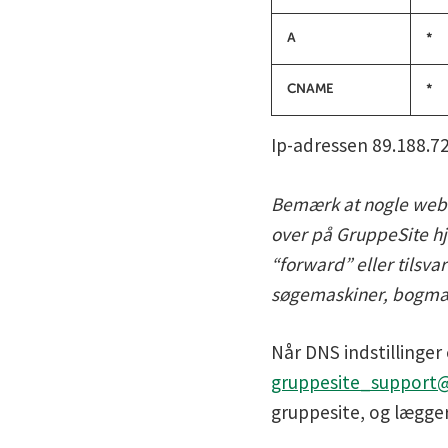
A
*
CNAME
*
Ip-adressen 89.188.7
Bemærk at nogle webh
over på GruppeSite hj
“forward” eller tils
søgemaskiner, bogmær
Når DNS indstillinger e
gruppesite_support
gruppesite, og lægger