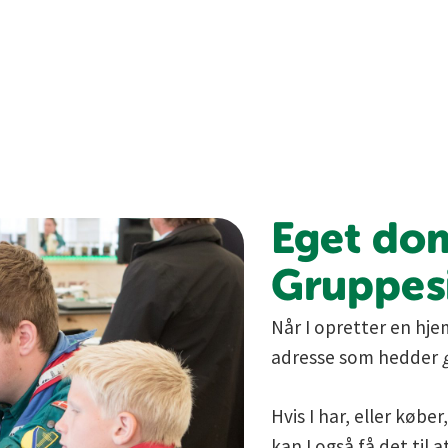
Eget do
Gruppes
Når I opretter en hje
adresse som hedder
Hvis I har, eller køb
kan I også få det til