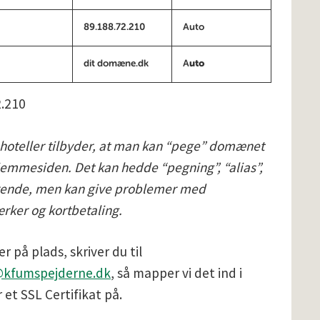
89.188.72.210
Auto
dit domæne.dk
A
uto
2.210
oteller tilbyder, at man kan “pege” domænet
emmesiden. Det kan hedde “pegning”, “alias”,
varende, men kan give problemer med
ker og kortbetaling.
r på plads, skriver du til
@kfumspejderne.dk
, så mapper vi det ind i
 et SSL Certifikat på.