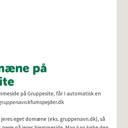
mæne på
ite
mmeside på Gruppesite, får I automatisk en
gruppenavn
.kfumspejder.dk
er, jeres eget domæne (eks. gruppenavn.dk), så
 at pege på jeres hjemmeside. Man kan købe den