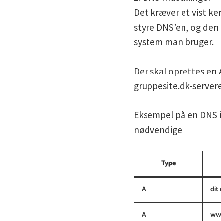
Det kræver et vist ke
styre DNS’en, og den
system man bruger.
Der skal oprettes en
gruppesite.dk-server
Eksempel på en DNS ind
nødvendige
Type
A
dit
A
w